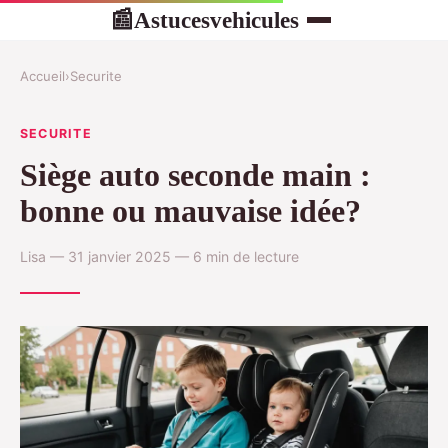
Astucesvehicules
📰
Accueil
›
Securite
SECURITE
Siège auto seconde main :
bonne ou mauvaise idée?
Lisa — 31 janvier 2025 — 6 min de lecture